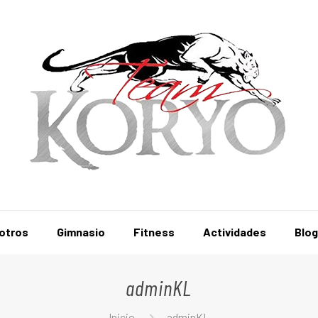
otros
Gimnasio
Fitness
Actividades
Blo
adminKL
Inicio
adminKL